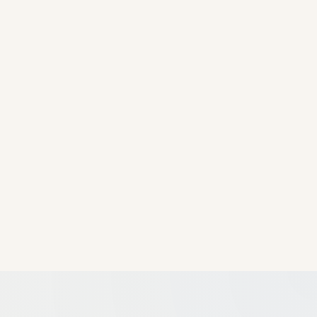
Fais gagner tes idées.
Soutiens Équinoxe pour enfin élever le débat public et faire gagner
tes idées.
JE FAIS UN DON
Ne plus voir ce message.